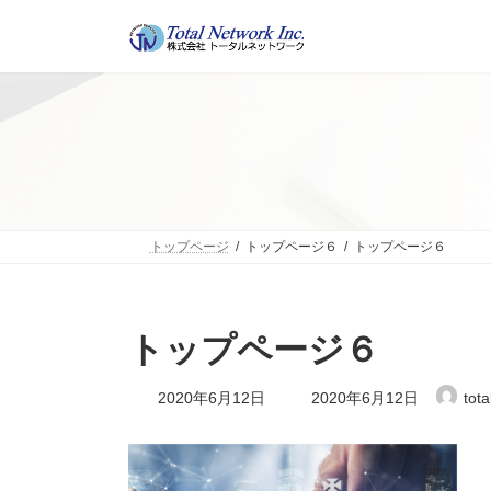
コ
ナ
ン
ビ
テ
ゲ
ン
ー
ツ
シ
へ
ョ
ス
ン
キ
に
ッ
移
プ
動
トップページ
トップページ６
トップページ６
トップページ６
最
2020年6月12日
2020年6月12日
tot
終
更
新
日
時