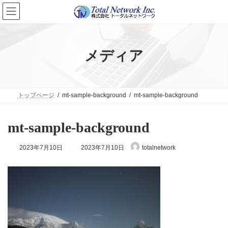
コ
ナ
ン
ビ
テ
ゲ
ン
ー
ツ
シ
へ
ョ
メディア
ス
ン
キ
に
ッ
移
プ
動
トップページ
mt-sample-background
mt-sample-background
mt-sample-background
最
2023年7月10日
2023年7月10日
totalnetwork
終
更
新
日
時
: